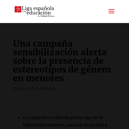
Una campaña
sensibilización alerta
sobre la presencia de
estereotipos de género
en menores
May 8, 2018
|
Noticias
La campaña realizada por la Liga de la
Educación contiene, además de un
spot
y