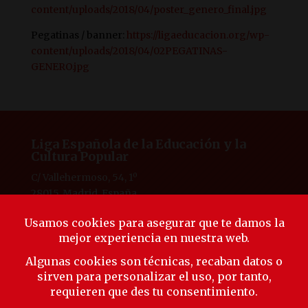
content/uploads/2018/04/poster_genero_final.jpg
Pegatinas / banner:
https://ligaeducacion.org/wp-
content/uploads/2018/04/02PEGATINAS-
GENERO.jpg
Liga Española de la Educación y la
Cultura Popular
C/ Vallehermoso, 54, 1º
28015, Madrid, España
Tlf. 91 594 53 38
laliga@ligaeducacion.org
© Liga Educación 2025 |
Aviso Legal
|
Política de
Privacidad
|
Política de Cookies