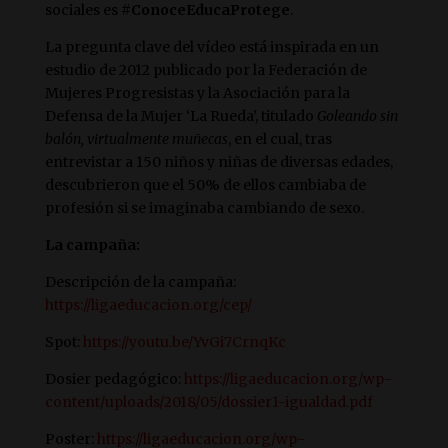
sociales es
#ConoceEducaProtege
.
La pregunta clave del vídeo está inspirada en un
estudio de 2012 publicado por la Federación de
Mujeres Progresistas y la Asociación para la
Defensa de la Mujer ‘La Rueda’, titulado
Goleando sin
balón, virtualmente muñecas
, en el cual, tras
entrevistar a 150 niños y niñas de diversas edades,
descubrieron que el 50% de ellos cambiaba de
profesión si se imaginaba cambiando de sexo.
La campaña:
Descripción de la campaña:
https://ligaeducacion.org/cep/
Spot:
https://youtu.be/YvGi7CrnqKc
Dosier pedagógico:
https://ligaeducacion.org/wp-
content/uploads/2018/05/dossier1-igualdad.pdf
Poster:
https://ligaeducacion.org/wp-