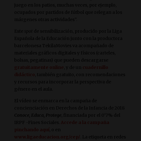
juego en los patios, muchas veces, por ejemplo,
ocupados por partidos de fútbol que relegan a los
márgenes otras actividades”.
Este
spot
de sensibilización, producido por la Liga
Española de la Educación junto con la productora
barcelonesa TekilaMovies va acompañado de
materiales gráficos digitales y físicos (carteles,
bolsas, pegatinas) que pueden descargarse
gratuitamente online
, y de un
cuadernillo
didáctico
, también gratuito, con recomendaciones
y recursos para incorporar la perspectiva de
género en el aula.
El vídeo se enmarca en la campaña de
concienciación en Derechos de la Infancia de 2018
Conoce, Educa, Protege
, financiada por el 0’7% del
IRPF -Fines Sociales.
Accede a la campaña
pinchando
aquí
, o en
www.ligaeducacion.org/cep/
. La etiqueta en redes