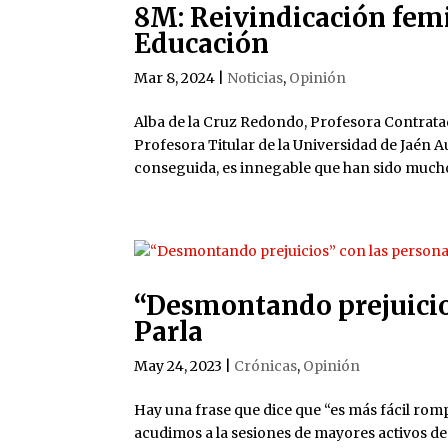
8M: Reivindicación femi
Educación
Mar 8, 2024
|
Noticias
,
Opinión
Alba de la Cruz Redondo, Profesora Contrata
Profesora Titular de la Universidad de Jaén A
conseguida, es innegable que han sido muchos
“Desmontando prejuicio
Parla
May 24, 2023
|
Crónicas
,
Opinión
Hay una frase que dice que “es más fácil rom
acudimos a la sesiones de mayores activos de