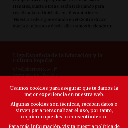
Henares, Marta e Irene, están trabajando para
reactivar la red iniciada en años anteriores.
Nuestra sede sigue estando en el Centro Cívico
María Zambrano y desde allí estamos haciendo un...
Liga Española de la Educación y la
Cultura Popular
C/ Vallehermoso, 54, 1º
28015, Madrid, España
Tlf. 91 594 53 38
laliga@ligaeducacion.org
© Liga Educación 2025 |
Aviso Legal
|
Política de
Privacidad
|
Política de Cookies
Síguenos