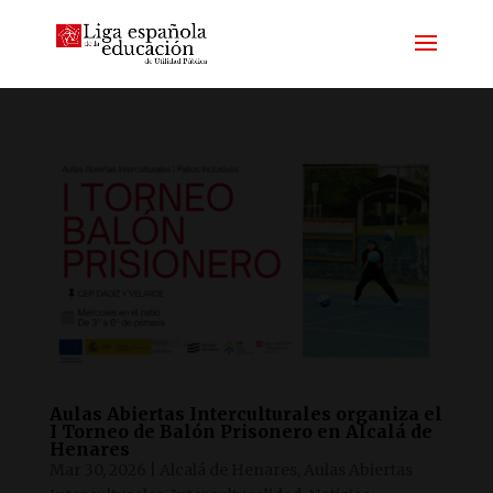
Aulas Abiertas Interculturales organiza el
I Torneo de Balón Prisonero en Alcalá de
Henares
Mar 30, 2026
|
Alcalá de Henares
,
Aulas Abiertas