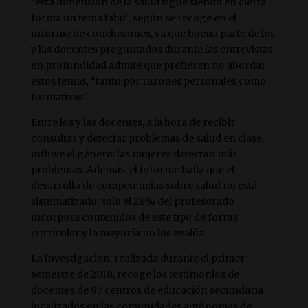
“esta dimensión de la salud sigue siendo en cierta
forma un tema tabú”, según se recoge en el
informe de conclusiones, ya que buena parte de los
y las docentes preguntados durante las entrevistas
en profundidad admite que prefieren no abordar
estos temas, “tanto por razones personales como
formativas”.
Entre los y las docentes, a la hora de recibir
consultas y detectar problemas de salud en clase,
influye el género: las mujeres detectan más
problemas. Además, el informe halla que el
desarrollo de competencias sobre salud no está
sistematizado; solo el 28% del profesorado
incorpora contenidos de este tipo de forma
curricular y la mayoría no los evalúa.
La investigación, realizada durante el primer
semestre de 2018, recoge los testimonios de
docentes de 97 centros de educación secundaria
localizados en las comunidades autónomas de