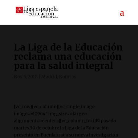
La Liga de la Educación
reclama una educación
para la salud integral
Nov 5, 2018
|
Madrid
,
Noticias
[vc_row][vc_column][vc_single_image
image=»10964″ img_size=»large»
alignment=»center»][vc_column_text]El pasado
martes 30 de octubre la Liga de la Educación
presentó en Fuenlabrada su nueva investigación