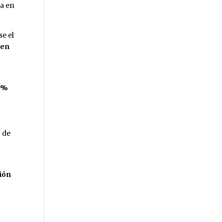
ta en
se el
 en
45%
o de
sión