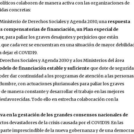
políticos colaboren de manera activa con las organizaciones de
idas concretas:
al Ministerio de Derechos Sociales y Agenda 2030, una
respuesta
as compensatorias de financiación, un Plan especial de
or,
para paliar los graves desajustes y perjuicios que están
, que cada vez se encuentran en una situación de mayor debilida
a dejar el COVID19.
 Derechos Sociales y Agenda 2030 y a los Ministerios del área
delo de financiación estable y suficiente
que dote de segurid
oder dar continuidad a los programas de atención a las personas 
dumbre, con actuaciones plurianuales para paliar los graves
e de manera constante y desarrollar el trabajo en las mejores
esfavorecidas. Todo ello en estrecha colaboración con la
iva en la gestación de los grandes consensos nacionales de
ctos devastadores de la crisis causada por el COVID19. En las
 es parte imprescindible de la nueva gobernanza y de una democra