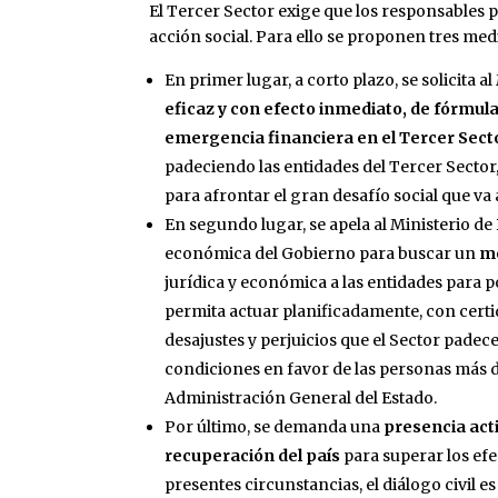
El Tercer Sector exige que los responsables 
acción social. Para ello se proponen tres med
En primer lugar, a corto plazo, se solicita 
eficaz y con efecto inmediato, de fórmul
emergencia financiera en el Tercer Sect
padeciendo las entidades del Tercer Sector
para afrontar el gran desafío social que va 
En segundo lugar, se apela al Ministerio de
económica del Gobierno para buscar un
mo
jurídica y económica a las entidades para p
permita actuar planificadamente, con certi
desajustes y perjuicios que el Sector padec
condiciones en favor de las personas más d
Administración General del Estado.
Por último, se demanda una
presencia act
recuperación del país
para superar los efe
presentes circunstancias, el diálogo civil