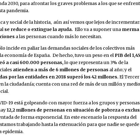
nda 2030, para afrontar los graves problemas a los que se enfren
esta pandemia.
 y social de la historia, aún así vemos que lejos de incrementar
tal
se reduce o extingue la ayuda.
Ello va a suponer una
merma
aciones
a las personas cuando más lo necesitan.
o incide en paliar las demandas sociales de los colectivos más
 la economía de España. De hecho, tuvo un peso en el
PIB del 1,
eó a casi 600.000 personas,
lo que representa un 3% de la
ciales
atienden a más de 6 millones de personas
al año; y el
das por las entidades en 2018 superó los 42 millones.
El Tercer
en la ciudadanía; cuenta con una red de más de un millón y medi
cial.
VID-19 está golpeando con mayor fuerza a los grupos y personas
hay
12,2 millones de personas en situación de pobreza
o exclu
mentada de forma exponencial. En este escenario la respuesta del
 estamos trabajando hasta la extenuación para que nadie se quede
la epidemia.