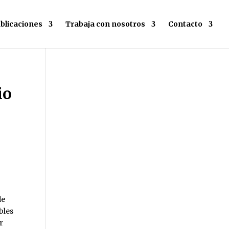
blicaciones
Trabaja con nosotros
Contacto
io
de
bles
r