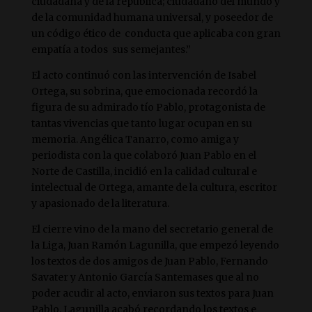
ciudadana y de la república; ciudadano del mundo y
de la comunidad humana universal, y poseedor de
un código ético de conducta que aplicaba con gran
empatía a todos sus semejantes.”
El acto continuó con las intervención de Isabel
Ortega, su sobrina, que emocionada recordó la
figura de su admirado tío Pablo, protagonista de
tantas vivencias que tanto lugar ocupan en su
memoria. Angélica Tanarro, como amiga y
periodista con la que colaboró Juan Pablo en el
Norte de Castilla, incidió en la calidad cultural e
intelectual de Ortega, amante de la cultura, escritor
y apasionado de la literatura.
El cierre vino de la mano del secretario general de
la Liga, Juan Ramón Lagunilla, que empezó leyendo
los textos de dos amigos de Juan Pablo, Fernando
Savater y Antonio García Santemases que al no
poder acudir al acto, enviaron sus textos para Juan
Pablo. Lagunilla acabó recordando los textos e