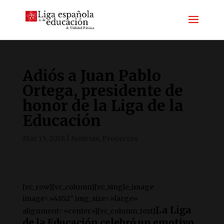
Adiós a Juan Pablo
Ortega, presidente de
honor de la Liga de la
Educación
Mar 15, 2018
|
Noticias
,
Proyectos
[vc_row][vc_column][vc_single_image
image=»4852″ img_size=»large»
La Liga
alignment=»center»][vc_column_text]
de la Educación celebró un emotivo