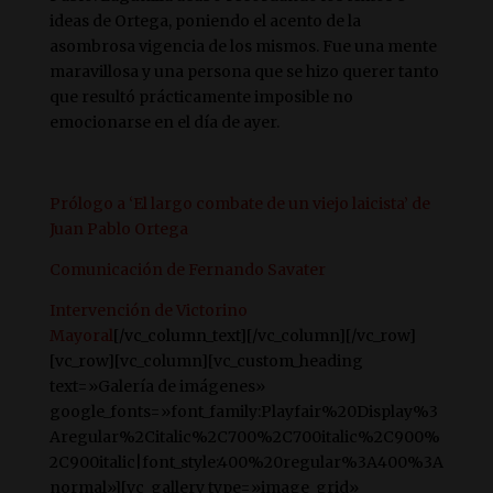
ideas de Ortega, poniendo el acento de la
asombrosa vigencia de los mismos. Fue una mente
maravillosa y una persona que se hizo querer tanto
que resultó prácticamente imposible no
emocionarse en el día de ayer.
Prólogo a ‘El largo combate de un viejo laicista’ de
Juan Pablo Ortega
Comunicación de Fernando Savater
Intervención de Victorino
Mayoral
[/vc_column_text][/vc_column][/vc_row]
[vc_row][vc_column][vc_custom_heading
text=»Galería de imágenes»
google_fonts=»font_family:Playfair%20Display%3
Aregular%2Citalic%2C700%2C700italic%2C900%
2C900italic|font_style:400%20regular%3A400%3A
normal»][vc_gallery type=»image_grid»