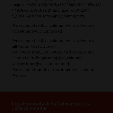
images=»4859,4860,4862,4865,4863,4864,4856,485
4,4858,4851,4853,4852″ img_size=»300×250″
el_class=»galeria-fotos»][vc_column_text]
[/vc_column_text][/vc_column][/vc_row][vc_row]
[vc_column][vc_column_text]
[/vc_column_text][/vc_column][/vc_row][vc_row
full_width=»stretch_row»
css=».vc_custom_1505900226497{background-
color: #f7f7f7 !important;}»][vc_column]
[vc_row_inner][vc_column_inner]
[/vc_column_inner][/vc_row_inner][/vc_column]
[/vc_row]
Liga Española de la Educación y la
Cultura Popular