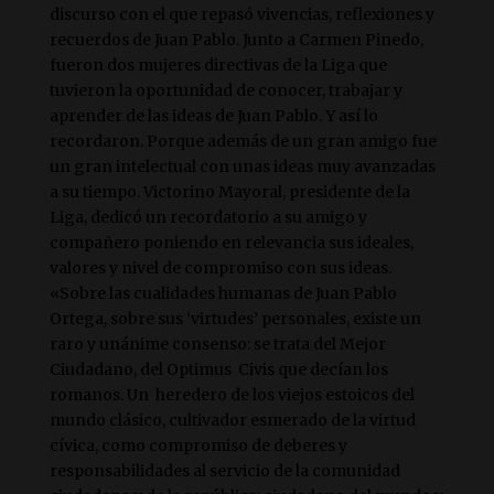
discurso con el que repasó vivencias, reflexiones y
recuerdos de Juan Pablo. Junto a Carmen Pinedo,
fueron dos mujeres directivas de la Liga que
tuvieron la oportunidad de conocer, trabajar y
aprender de las ideas de Juan Pablo. Y así lo
recordaron. Porque además de un gran amigo fue
un gran intelectual con unas ideas muy avanzadas
a su tiempo. Victorino Mayoral, presidente de la
Liga, dedicó un recordatorio a su amigo y
compañero poniendo en relevancia sus ideales,
valores y nivel de compromiso con sus ideas.
«Sobre las cualidades humanas de Juan Pablo
Ortega, sobre sus ‘virtudes’ personales, existe un
raro y unánime consenso: se trata del Mejor
Ciudadano, del Optimus Civis que decían los
romanos. Un heredero de los viejos estoicos del
mundo clásico, cultivador esmerado de la virtud
cívica, como compromiso de deberes y
responsabilidades al servicio de la comunidad