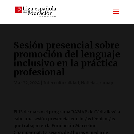
Sesión presencial sobre
promoción del lenguaje
inclusivo en la práctica
profesional
Mar 22, 2024
|
Interculturalidad
,
Noticias
,
ramap
El 13 de marzo el programa RAMAP de Cádiz llevó a
cabo una sesión presencial con los/as técnicos/as
que trabajan en la Fundación Marcelino
Champagnat. La sesión, de 2 horas y media de