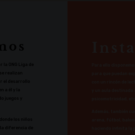
mos
Inst
r la ONG Liga de
Para ello disponemos
se realizan
para que puedan exp
r el desarrollo
con un rincón de lect
n a él y la
y un aula destinada a
do juegos y
psicomotricidad, etc
Además, también cue
 donde los niños
arena, fútbol, balonc
la diferencia de
haciendo infinita la 