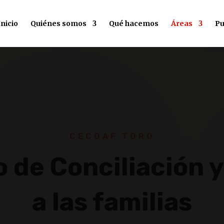
Inicio
Quiénes somos
Qué hacemos
Áreas
Pu
CECOAF TORO
 de Conciliación 
a las familias