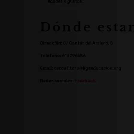
edades o gustos.
Dónde esta
Dirección:
C/ Cantar del Arriero, 8
Teléfono:
613296586
Email:
cecoaf.toro@ligaeducacion.org
Redes sociales:
Facebook
.