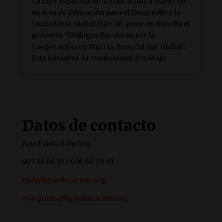
La Liga Española de la Educación, a través de
su área de Educación para el Desarrollo y la
Ciudadanía Global (EDCG), pone en marcha el
proyecto “Diálogos Escolares por la
Cooperación en Murcia: Ecos del Sur Global”.
Esta iniciativa da continuidad al trabajo...
Datos de contacto
Ana Prieto Sánchez
927 28 86 93 / 606 66 59 97
epd@ligaeducacion.org
ana.prieto@ligaeducacion.org