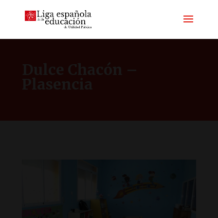
Dulce Chacón –
Plasencia