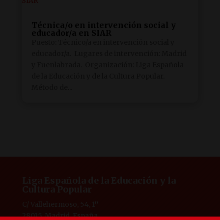
Técnica/o en intervención social y
educador/a en SIAR
Puesto: Técnico/a en intervención social y
educador/a. Lugares de intervención: Madrid
y Fuenlabrada. Organización: Liga Española
de la Educación y de la Cultura Popular.
Método de...
Liga Española de la Educación y la
Cultura Popular
C/ Vallehermoso, 54, 1º
28015, Madrid, España