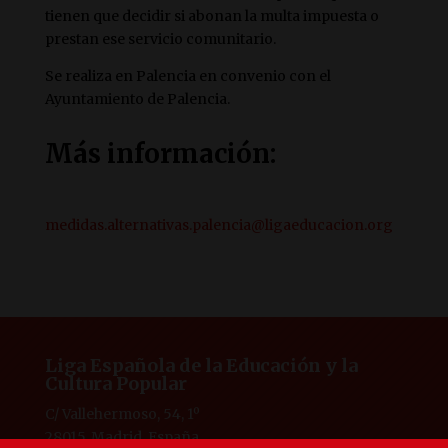
tienen que decidir si abonan la multa impuesta o
prestan ese servicio comunitario.
Se realiza en Palencia en convenio con el
Ayuntamiento de Palencia.
Más información:
medidas.alternativas.palencia@ligaeducacion.org
Liga Española de la Educación y la
Cultura Popular
C/ Vallehermoso, 54, 1º
28015, Madrid, España