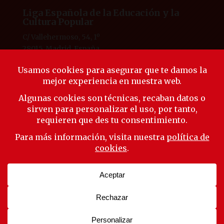
Liga Española de la Educación y la
Cultura Popular
C/ Vallehermoso, 54, 1º
28015, Madrid, España
Tlf. 91 594 53 38
laliga@ligaeducacion.org
© Liga Educación 2025 |
Aviso Legal
|
Política de
Privacidad
|
Política de Cookies
Síguenos
Suscríbete a nuestra newsletter