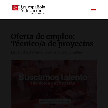
Oferta de empleo:
Técnico/a de proyectos
Jun 4, 2026
|
Oferta cerrada
,
Portal Empleo