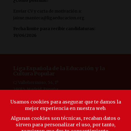
¿Cómo postular?
Enviar CV y carta de motivación a:
jaime.manteca@ligaeducacion.org
Fecha limite para recibir candidaturas:
19/06/2026
Liga Española de la Educación y la
Cultura Popular
C/ Vallehermoso, 54, 1º
28015, Madrid, España
Tlf. 91 594 53 38
laliga@ligaeducacion.org
© Liga Educación 2025 |
Aviso Legal
|
Política de
Privacidad
|
Política de Cookies