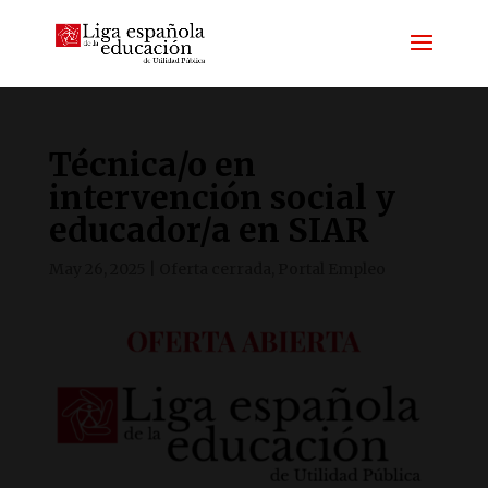
Técnica/o en
intervención social y
educador/a en SIAR
May 26, 2025
|
Oferta cerrada
,
Portal Empleo