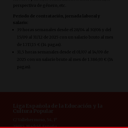
perspectiva de género, etc.
Periodo de contratación, jornada laboral y
salario:
39 horas semanales desde el 28/04 al 30/06 y del
15/09 al 31/12 de 2025 con un salario bruto al mes
de 1.717,15 € (14 pagas).
31,5 horas semanales desde el 01/07 al 14/09 de
2025 con un salario bruto al mes de 1.386,93 € (14
pagas).
Liga Española de la Educación y la
Cultura Popular
C/ Vallehermoso, 54, 1º
28015, Madrid, España