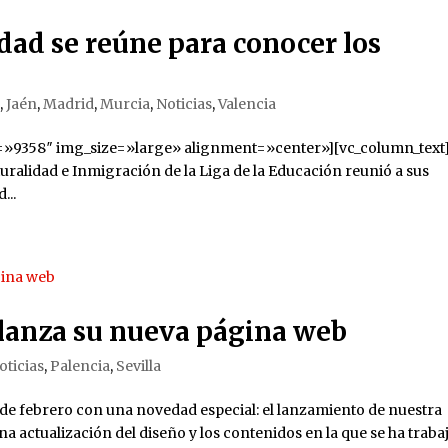
idad se reúne para conocer los
a
,
Jaén
,
Madrid
,
Murcia
,
Noticias
,
Valencia
=»9358″ img_size=»large» alignment=»center»][vc_column_text
lturalidad e Inmigración de la Liga de la Educación reunió a sus
...
 lanza su nueva página web
oticias
,
Palencia
,
Sevilla
 de febrero con una novedad especial: el lanzamiento de nuestra
a actualización del diseño y los contenidos en la que se ha traba