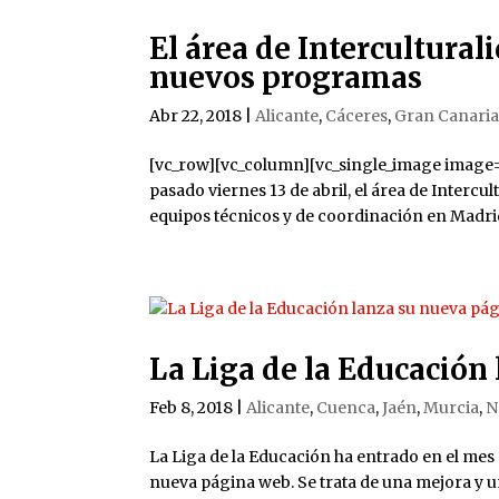
El área de Intercultural
nuevos programas
Abr 22, 2018
|
Alicante
,
Cáceres
,
Gran Canari
[vc_row][vc_column][vc_single_image image
pasado viernes 13 de abril, el área de Intercu
equipos técnicos y de coordinación en Madrid
La Liga de la Educación
Feb 8, 2018
|
Alicante
,
Cuenca
,
Jaén
,
Murcia
,
N
La Liga de la Educación ha entrado en el mes
nueva página web. Se trata de una mejora y un