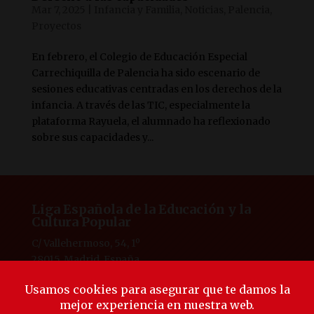
Mar 7, 2025
|
Infancia y Familia
,
Noticias
,
Palencia
,
Proyectos
En febrero, el Colegio de Educación Especial
Carrechiquilla de Palencia ha sido escenario de
sesiones educativas centradas en los derechos de la
infancia. A través de las TIC, especialmente la
plataforma Rayuela, el alumnado ha reflexionado
sobre sus capacidades y...
Liga Española de la Educación y la
Cultura Popular
C/ Vallehermoso, 54, 1º
28015, Madrid, España
Tlf. 91 594 53 38
laliga@ligaeducacion.org