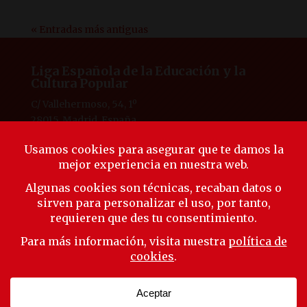
« Entradas más antiguas
Liga Española de la Educación y la
Cultura Popular
C/ Vallehermoso, 54, 1º
28015, Madrid, España
Tlf. 91 594 53 38
laliga@ligaeducacion.org
© Liga Educación 2025 |
Aviso Legal
|
Política de
Privacidad
|
Política de Cookies
Síguenos