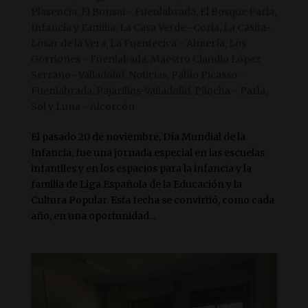
Plasencia
,
El Bonsai - Fuenlabrada
,
El Bosque Parla
,
Infancia y Familia
,
La Casa Verde -Coria
,
La Casita-
Losar de la Vera
,
La Fuentecica - Almería
,
Los
Gorriones - Fuenlabada
,
Maestro Claudio López
Serrano- Valladolid
,
Noticias
,
Pablo Picasso -
Fuenlabrada
,
Pajarillos-Valladolid
,
Pilocha - Parla
,
Sol y Luna - Alcorcón
El pasado 20 de noviembre, Día Mundial de la
Infancia, fue una jornada especial en las escuelas
infantiles y en los espacios para la infancia y la
familia de Liga Española de la Educación y la
Cultura Popular. Esta fecha se convirtió, como cada
año, en una oportunidad...