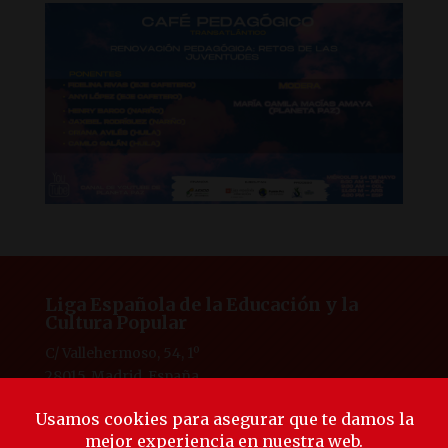
Liga Española de la Educación y la
Cultura Popular
C/ Vallehermoso, 54, 1º
28015, Madrid, España
Tlf. 91 594 53 38
laliga@ligaeducacion.org