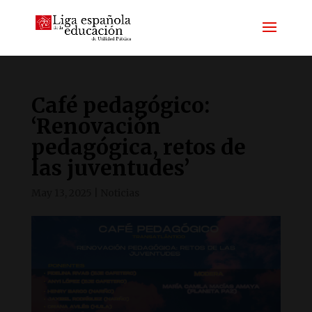
Café pedagógico:
‘Renovación
pedagógica, retos de
las juventudes’
May 13, 2025
|
Noticias