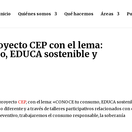
Inicio
Quiénes somos
Qué hacemos
Áreas
Pu
oyecto CEP con el lema:
, EDUCA sostenible y
s
proyecto
CEP
, con el lema: «CONOCE tu consumo, EDUCA sosteni
iferente y a través de talleres participativos relacionados con 
preventivo, trabajaremos el consumo responsable, la soberanía