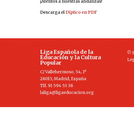
¡Atentos a nuestras andanzas!
Descarga el
Díptico en PDF
Liga Española de la
© L
Educación y la Cultura
Le
Popular
C/ Vallehermoso, 54, 1º
28015, Madrid, España
Tlf. 91 594 53 38
laliga@ligaeducacion.org