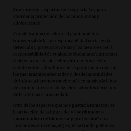
Son varios los aspectos que regula la Ley para
abordar la protección de los niños, niñas y
adolescentes.
Consideramos un acierto el planteamiento
transversal de la corresponsabilidad social en la
detección y protección de las y los menores. Será
responsabilidad de cualquier ciudadano/a informar
si detecta que los derechos de un menor están
siendo vulnerados. Para ello se pondrán en marcha
los mecanismos adecuados y, desde las entidades
de infancia haremos mucho más expansiva la labor
de promoción y sensibilización sobre los derechos
de la infancia a la sociedad.
Otro de los aspectos que nos gustaría remarcar es
la activación de la figura del
«Coordinador o
coordinadora de bienestar y protección”
con
funciones concretas, algo que ha traído polémica