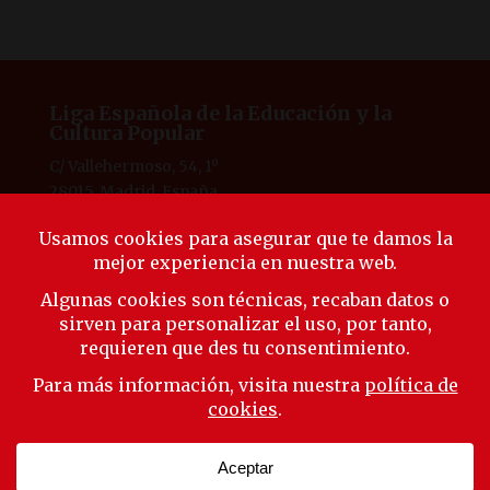
Liga Española de la Educación y la
Cultura Popular
C/ Vallehermoso, 54, 1º
28015, Madrid, España
Tlf. 91 594 53 38
laliga@ligaeducacion.org
© Liga Educación 2025 |
Aviso Legal
|
Política de
Privacidad
|
Política de Cookies
Síguenos