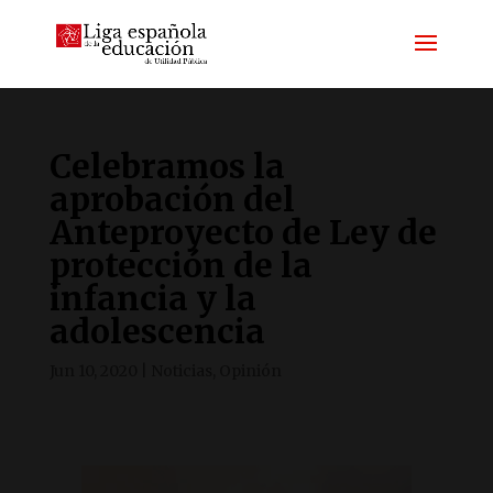
Celebramos la
aprobación del
Anteproyecto de Ley de
protección de la
infancia y la
adolescencia
Jun 10, 2020
|
Noticias
,
Opinión