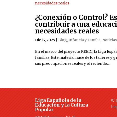
¿Conexión o Control? Es
contribuir a una educaci
necesidades reales
Dic 17, 2025
|
Blog
,
Infancia y Familia
,
Noticias
En el marco del proyecto REEDI, la Liga Espa
familias. Este material nace de los talleres y
sus preocupaciones reales y ofreciendo...
Liga Española de la
© L
Educación y la Cultura
Le
Popular