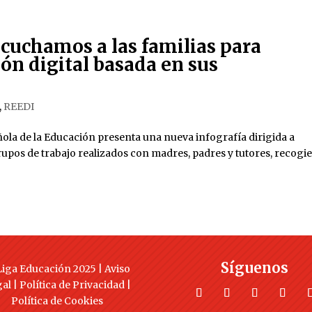
cuchamos a las familias para
ón digital basada en sus
,
REEDI
ñola de la Educación presenta una nueva infografía dirigida a
 grupos de trabajo realizados con madres, padres y tutores, recog
Síguenos
iga Educación 2025 |
Aviso
gal
|
Política de Privacidad
|
Política de Cookies