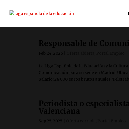
Responsable de Comuni
Feb 24, 2026
|
Oferta abierta
,
Portal Empleo
La Liga Española de la Educación y la Cultur
Comunicación para su sede en Madrid. Ubicac
Salario: 28.000 euros brutos anuales. Teletraba
Periodista o especiali
Valenciana
Sep 25, 2025
|
Oferta cerrada
,
Portal Empleo