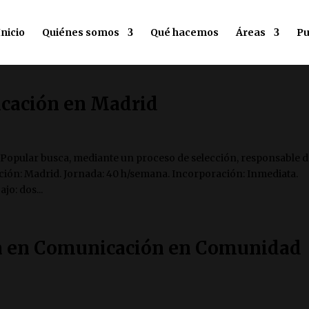
Inicio
Quiénes somos
Qué hacemos
Áreas
Pu
cación en Madrid
a Popular busca, mediante un proceso de selección, responsable 
ión: Madrid. Jornada: 40 h/semana. Incorporación: Inmediata.
jo: dos...
sta en Comunicación en Comunidad