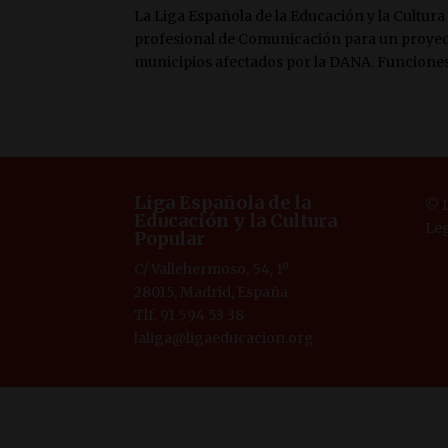
La Liga Española de la Educación y la Cultur
profesional de Comunicación para un proyect
municipios afectados por la DANA. Funciones:
Liga Española de la
© L
Educación y la Cultura
Le
Popular
C/ Vallehermoso, 54, 1º
28015, Madrid, España
Tlf. 91 594 53 38
laliga@ligaeducacion.org