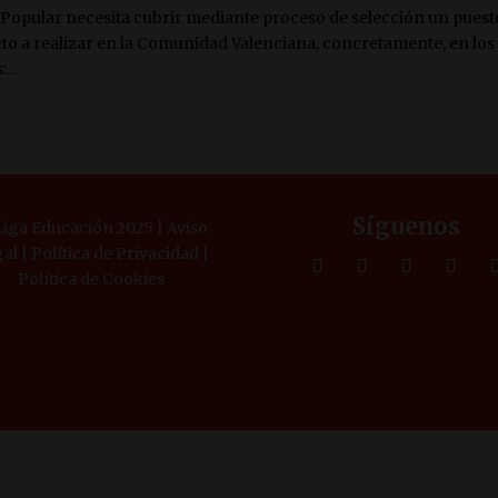
a Popular necesita cubrir mediante proceso de selección un puest
o a realizar en la Comunidad Valenciana, concretamente, en los
...
Síguenos
iga Educación 2025 |
Aviso
gal
|
Política de Privacidad
|
Política de Cookies