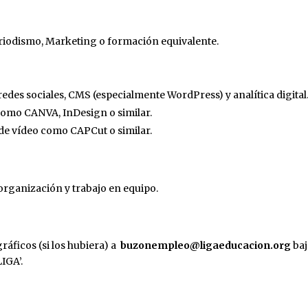
riodismo, Marketing o formación equivalente.
edes sociales, CMS (especialmente WordPress) y analítica digital
como CANVA, InDesign o similar.
de vídeo como CAPCut o similar.
organización y trabajo en equipo.
ráficos (si los hubiera) a
buzonempleo@ligaeducacion.org
baj
IGA’.