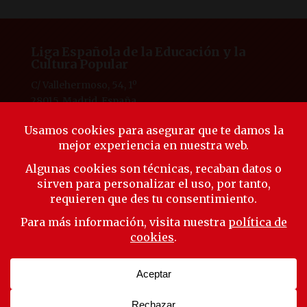
Liga Española de la Educación y la
Cultura Popular
C/ Vallehermoso, 54, 1º
28015, Madrid, España
Tlf. 91 594 53 38
laliga@ligaeducacion.org
© Liga Educación 2025 |
Aviso Legal
|
Política de
Privacidad
|
Política de Cookies
Síguenos
Suscríbete a nuestra newsletter