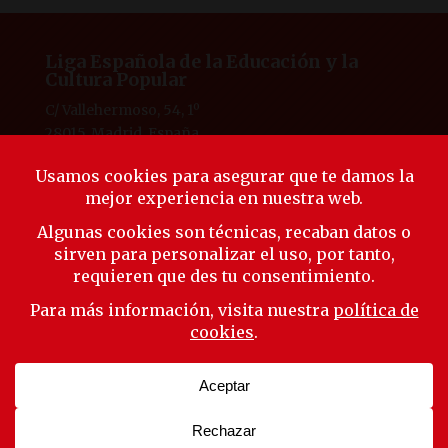
Liga Española de la Educación y la
Cultura Popular
C/ Vallehermoso, 54, 1º
28015, Madrid, España
Tlf. 91 594 53 38
laliga@ligaeducacion.org
© Liga Educación 2025 |
Aviso Legal
|
Política de
Privacidad
|
Política de Cookies
Síguenos
Suscríbete a nuestra newsletter