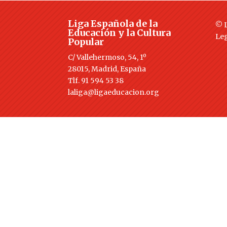
Liga Española de la
© L
Educación y la Cultura
Le
Popular
C/ Vallehermoso, 54, 1º
28015, Madrid, España
Tlf. 91 594 53 38
laliga@ligaeducacion.org