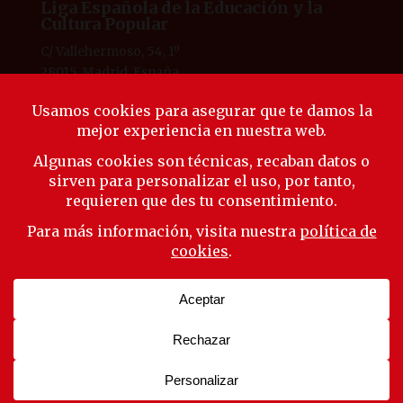
Liga Española de la Educación y la
Cultura Popular
C/ Vallehermoso, 54, 1º
28015, Madrid, España
Tlf. 91 594 53 38
laliga@ligaeducacion.org
© Liga Educación 2025 |
Aviso Legal
|
Política de
Privacidad
|
Política de Cookies
Síguenos
Suscríbete a nuestra newsletter