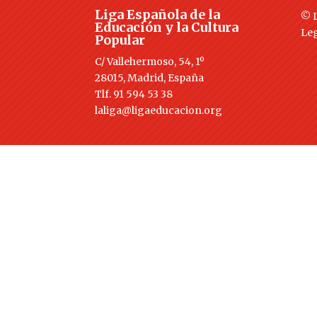
Liga Española de la
© L
Educación y la Cultura
Le
Popular
C/ Vallehermoso, 54, 1º
28015, Madrid, España
Tlf. 91 594 53 38
laliga@ligaeducacion.org