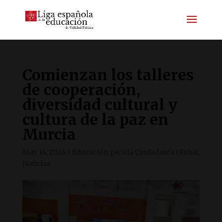
Comienzan los talleres
de cooperación,
diversidad cultural y
cultura de la paz en
Murcia
May 14, 2026
|
Educación para la Ciudadanía Global
,
Noticias