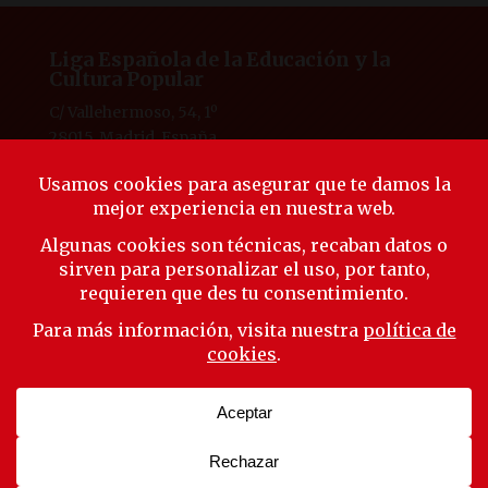
Liga Española de la Educación y la
Cultura Popular
C/ Vallehermoso, 54, 1º
28015, Madrid, España
Tlf. 91 594 53 38
laliga@ligaeducacion.org
© Liga Educación 2025 |
Aviso Legal
|
Política de
Privacidad
|
Política de Cookies
Síguenos
Suscríbete a nuestra newsletter