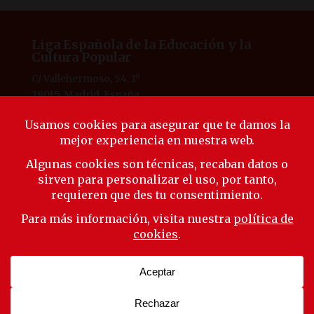
Liga Española de la Educación y la
Cultura Popular
C/ Vallehermoso, 54, 1º
28015, Madrid, España
Tlf. 91 594 53 38
laliga@ligaeducacion.org
© Liga Educación 2025 |
Aviso Legal
|
Política de
Privacidad
|
Política de Cookies
Síguenos
Suscríbete a nuestra newsletter