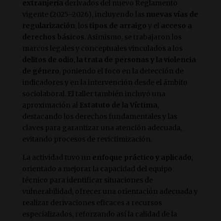
extranjería
derivados del nuevo Reglamento
vigente (2025–2026), incluyendo las
nuevas vías de
regularización
, los
tipos de arraigo
y el
acceso a
derechos básicos
. Asimismo, se trabajaron los
marcos legales y conceptuales vinculados a los
delitos de odio
,
la trata de personas y la violencia
de género
, poniendo el foco en la detección de
indicadores y en la intervención desde el ámbito
sociolaboral. El taller también incluyó una
aproximación al
Estatuto de la Víctima
,
destacando los derechos fundamentales y las
claves para garantizar una atención adecuada,
evitando procesos de revictimización.
La actividad tuvo un
enfoque práctico y aplicado
,
orientado a mejorar la capacidad del equipo
técnico para identificar situaciones de
vulnerabilidad, ofrecer una orientación adecuada y
realizar derivaciones eficaces a recursos
especializados, reforzando así la calidad de la