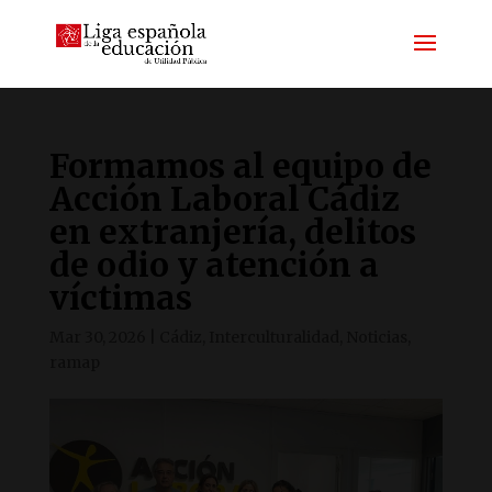
Formamos al equipo de
Acción Laboral Cádiz
en extranjería, delitos
de odio y atención a
víctimas
Mar 30, 2026
|
Cádiz
,
Interculturalidad
,
Noticias
,
ramap