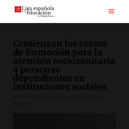
Comienzan los cursos
de formación para la
atención sociosanitaria
a personas
dependientes en
instituciones sociales
Nov 13, 2025
|
Cáceres
,
Inserción Sociolaboral
,
Noticias