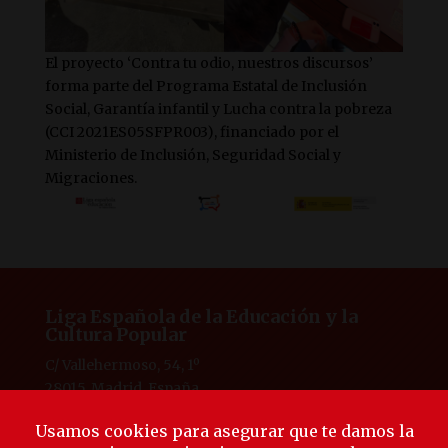
El proyecto ‘Contra tu odio, nuestros discursos’
forma parte del Programa Estatal de Inclusión
Social, Garantía infantil y Lucha contra la pobreza
(CCI 2021ES05SFPR003), financiado por el
Ministerio de Inclusión, Seguridad Social y
Migraciones.
Liga Española de la Educación y la
Cultura Popular
C/ Vallehermoso, 54, 1º
28015, Madrid, España
Tlf. 91 594 53 38
laliga@ligaeducacion.org