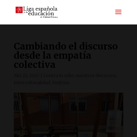
Cambiando el discurso
desde la empatía
colectiva
Abr 22, 2025
|
Contra tu odio, nuestros discursos
,
Interculturalidad
,
Noticias