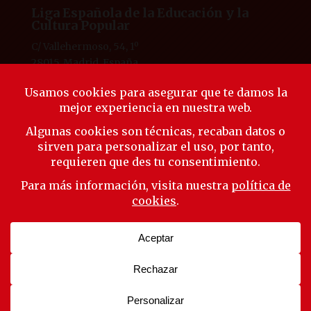
Liga Española de la Educación y la
Cultura Popular
C/ Vallehermoso, 54, 1º
28015, Madrid, España
Tlf. 91 594 53 38
laliga@ligaeducacion.org
© Liga Educación 2025 |
Aviso Legal
|
Política de
Privacidad
|
Política de Cookies
Síguenos
Suscríbete a nuestra newsletter