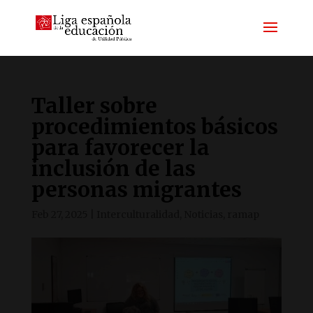
Taller sobre
procedimientos básicos
para favorecer la
inclusión de las
personas migrantes
Feb 27, 2025
|
Interculturalidad
,
Noticias
,
ramap