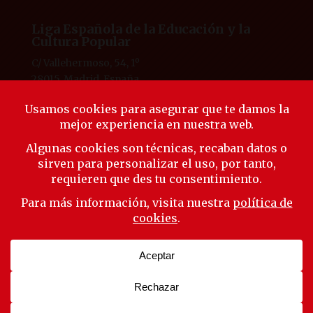
Liga Española de la Educación y la
Cultura Popular
C/ Vallehermoso, 54, 1º
28015, Madrid, España
Tlf. 91 594 53 38
laliga@ligaeducacion.org
© Liga Educación 2025 |
Aviso Legal
|
Política de
Privacidad
|
Política de Cookies
Síguenos
Suscríbete a nuestra newsletter