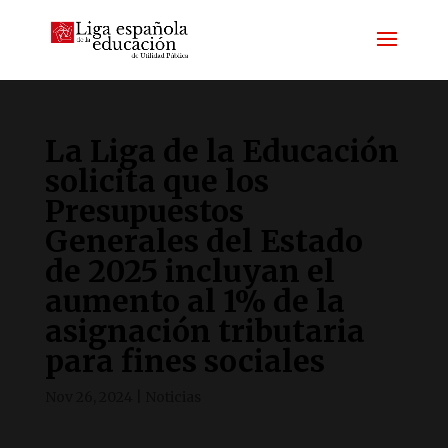
La Liga de la Educación
solicita que los
Presupuestos
Generales del Estado
de 2025 incluyan el
aumento al 1% de la
asignación tributaria
para fines sociales
Nov 26, 2024
|
Noticias