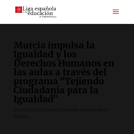
Murcia impulsa la
Igualdad y los
Derechos Humanos en
las aulas a través del
programa “Tejiendo
Ciudadanía para la
Igualdad”
Jun 20, 2024
|
Noticias
,
Tejiendo ciudadanía en
Murcia