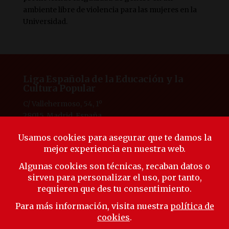
ambiente libre de violencia para las mujeres en la
Universidad.
Liga Española de la Educación y la
Cultura Popular
C/ Vallehermoso, 54, 1º
28015, Madrid, España
Tlf. 91 594 53 38
laliga@ligaeducacion.org
© Liga Educación 2025 |
Aviso Legal
|
Política de
Privacidad
|
Política de Cookies
Síguenos