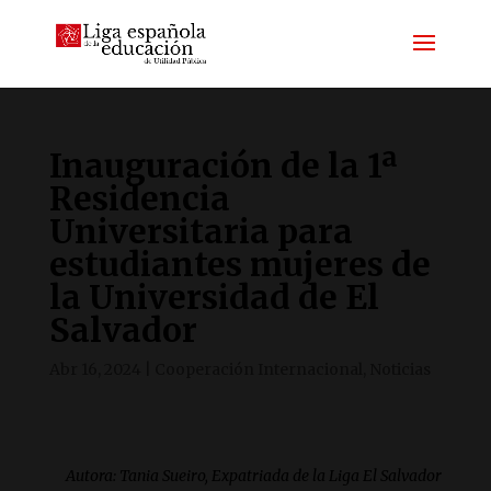
Inauguración de la 1ª
Residencia
Universitaria para
estudiantes mujeres de
la Universidad de El
Salvador
Abr 16, 2024
|
Cooperación Internacional
,
Noticias
Autora: Tania Sueiro, Expatriada de la Liga El Salvador