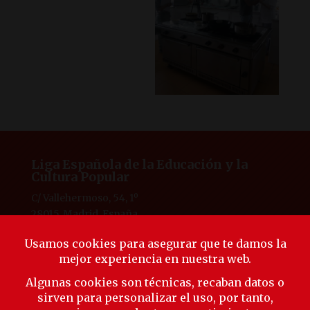
Liga Española de la Educación y la
Cultura Popular
C/ Vallehermoso, 54, 1º
28015, Madrid, España
Tlf. 91 594 53 38
laliga@ligaeducacion.org
© Liga Educación 2025 |
Aviso Legal
|
Política de
Privacidad
|
Política de Cookies