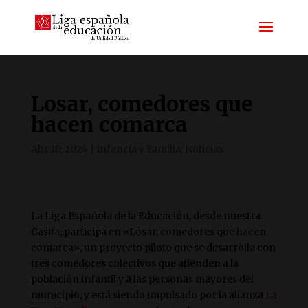
Losar, comedores que
hacen comarca
Abr 10, 2024
|
Infancia y Familia
,
Noticias
La Liga Española de la Educación, desde nuestra
Casita, participa en «Losar, comedores que hacen
comarca», un proyecto piloto que se desarrolla con
tres comedores colectivos que atienden a la
población infantil y a las personas mayores del
municipio, y está siendo impulsado por la alianza
La