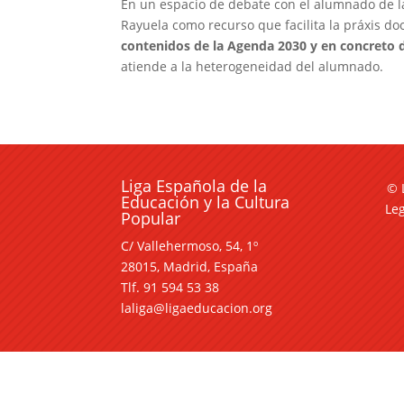
En un espacio de debate con el alumnado de l
Rayuela como recurso que facilita la práxis d
contenidos de la Agenda 2030 y en concreto d
atiende a la heterogeneidad del alumnado.
Liga Española de la
© 
Educación y la Cultura
Le
Popular
C/ Vallehermoso, 54, 1º
28015, Madrid, España
Tlf. 91 594 53 38
laliga@ligaeducacion.org