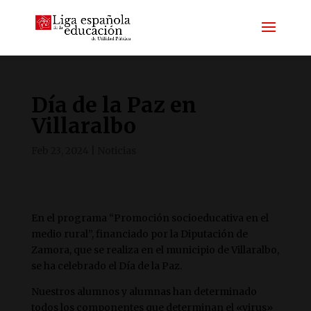
Día de la Paz en
Villaralbo
Feb 23, 2024
|
Noticias
En el programa “Promoción socioeducativa en el
medio rural”, financiado por la Diputación de
Zamora, que se realiza en el municipio de Villaralbo,
se ha celebrado el Día de la Paz.
Nuestros alumnos y alumnas han determinado
todos los componentes que determinan el «virus»