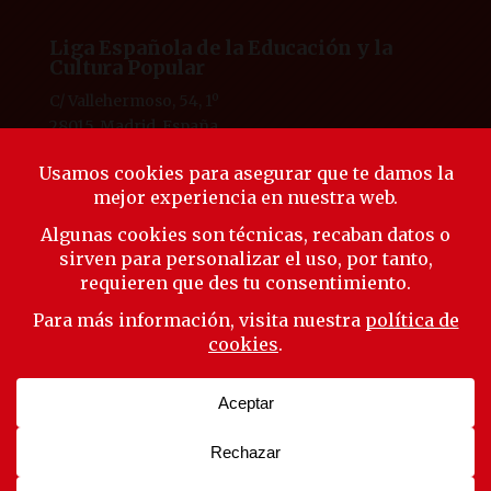
Liga Española de la Educación y la
Cultura Popular
C/ Vallehermoso, 54, 1º
28015, Madrid, España
Tlf. 91 594 53 38
laliga@ligaeducacion.org
© Liga Educación 2025 |
Aviso Legal
|
Política de
Privacidad
|
Política de Cookies
Síguenos
Suscríbete a nuestra newsletter