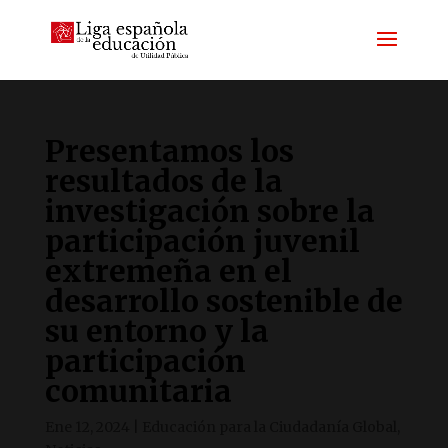
Presentamos los
resultados de la
investigación sobre la
participación juvenil
extremeña en el
desarrollo sostenible de
su entorno y la
participación
comunitaria
Ene 12, 2024
|
Educación para la Ciudadanía Global
,