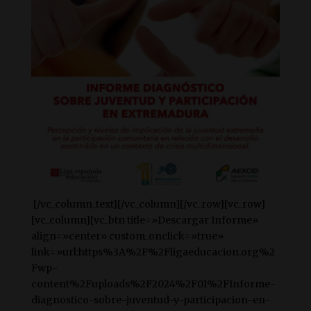
[/vc_column_text][/vc_column][/vc_row][vc_row]
[vc_column][vc_btn title=»Descargar Informe»
align=»center» custom_onclick=»true»
link=»url:https%3A%2F%2Fligaeducacion.org%2
Fwp-
content%2Fuploads%2F2024%2F01%2FInforme-
diagnostico-sobre-juventud-y-participacion-en-