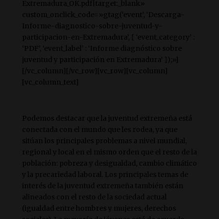
Extremadura_OK.pdf|target:_blank»
custom_onclick_code=»gtag(‘event’, ‘Descarga-
Informe-diagnostico-sobre-juventud-y-
participacion-en-Extremadura’, { ‘event_category’ :
‘PDF’, ‘event_label’ : ‘Informe diagnóstico sobre
juventud y participación en Extremadura’ });»]
[/vc_column][/vc_row][vc_row][vc_column]
[vc_column_text]
Podemos destacar que la juventud extremeña está
conectada con el mundo que les rodea, ya que
sitúan los principales problemas a nivel mundial,
regional y local en el mismo orden que el resto de la
población: pobreza y desigualdad, cambio climático
y la precariedad laboral. Los principales temas de
interés de la juventud extremeña también están
alineados con el resto de la sociedad actual
(igualdad entre hombres y mujeres, derechos