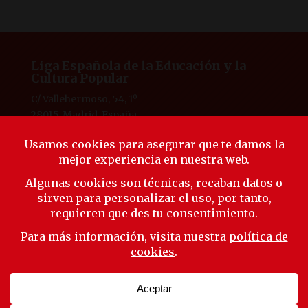
Liga Española de la Educación y la
Cultura Popular
C/ Vallehermoso, 54, 1º
28015, Madrid, España
Tlf. 91 594 53 38
laliga@ligaeducacion.org
© Liga Educación 2025 |
Aviso Legal
|
Política de
Privacidad
|
Política de Cookies
Síguenos
Suscríbete a nuestra newsletter