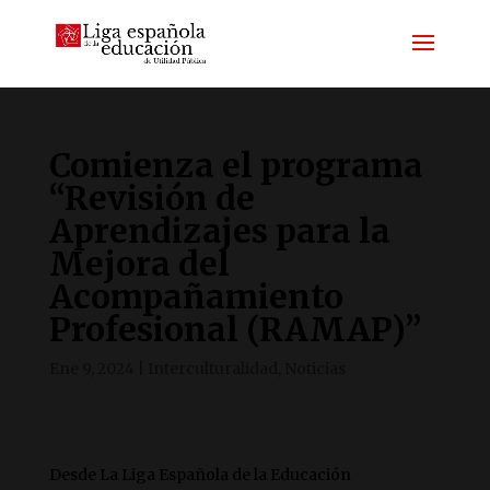
Comienza el programa
“Revisión de
Aprendizajes para la
Mejora del
Acompañamiento
Profesional (RAMAP)”
Ene 9, 2024
|
Interculturalidad
,
Noticias
Desde La Liga Española de la Educación