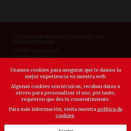
Liga Española de la Educación y la
Cultura Popular
C/ Vallehermoso, 54, 1º
28015, Madrid, España
Tlf. 91 594 53 38
laliga@ligaeducacion.org
© Liga Educación 2025 |
Aviso Legal
|
Política de
Privacidad
|
Política de Cookies
Síguenos