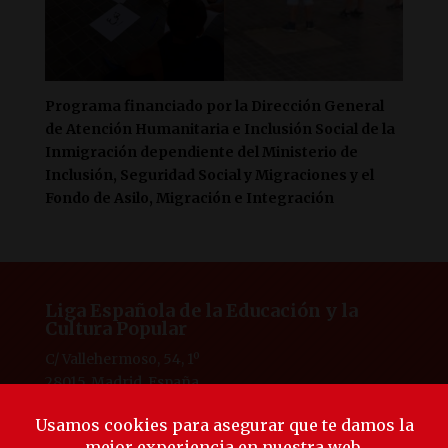
Programa financiado por la Dirección General
de Atención Humanitaria e Inclusión Social de la
Inmigración dependiente del Ministerio de
Inclusión, Seguridad Social y Migraciones y el
Fondo de Asilo, Migración e Integración
Liga Española de la Educación y la
Cultura Popular
C/ Vallehermoso, 54, 1º
28015, Madrid, España
Tlf. 91 594 53 38
laliga@ligaeducacion.org