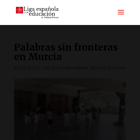
Palabras sin fronteras
en Murcia
Jul 22, 2022
|
CAI
,
Interculturalidad
,
Murcia
,
Noticias