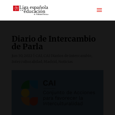
Diario de Intercambio
de Parla
Jun 30, 2022
|
CAI
,
CAI Diarios de intercambio
,
Interculturalidad
,
Madrid
,
Noticias