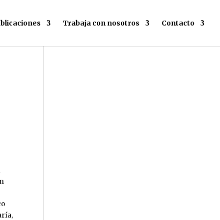
blicaciones
Trabaja con nosotros
Contacto
a
un
co
ría,