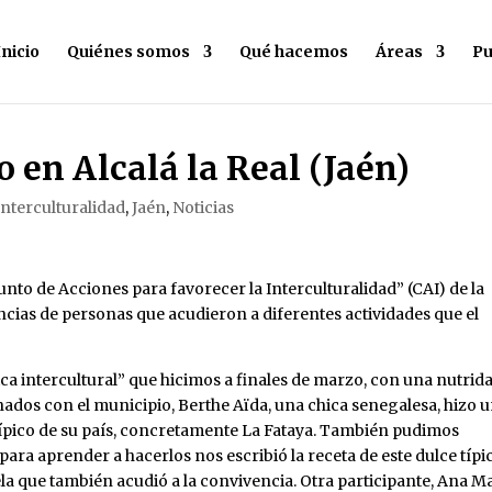
Inicio
Quiénes somos
Qué hacemos
Áreas
Pu
o en Alcalá la Real (Jaén)
Interculturalidad
,
Jaén
,
Noticias
nto de Acciones para favorecer la Interculturalidad” (CAI) de la
encias de personas que acudieron a diferentes actividades que el
 intercultural” que hicimos a finales de marzo, con una nutrid
nados con el municipio, Berthe Aïda, una chica senegalesa, hizo 
típico de su país, concretamente La Fataya. También pudimos
 para aprender a hacerlos nos escribió la receta de este dulce típi
a que también acudió a la convivencia. Otra participante, Ana Ma