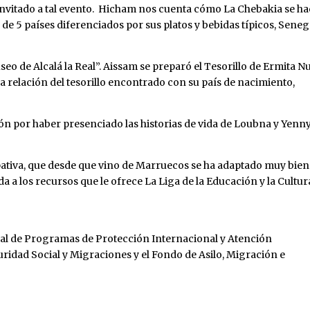
invitado a tal evento. Hicham nos cuenta cómo La Chebakia se h
e 5 países diferenciados por sus platos y bebidas típicos, Seneg
useo de Alcalá la Real”. Aissam se preparó el Tesorillo de Ermita N
la relación del tesorillo encontrado con su país de nacimiento,
ón por haber presenciado las historias de vida de Loubna y Yenn
pativa, que desde que vino de Marruecos se ha adaptado muy bien
 a los recursos que le ofrece La Liga de la Educación y la Cultur
al de Programas de Protección Internacional y Atención
uridad Social y Migraciones y el Fondo de Asilo, Migración e