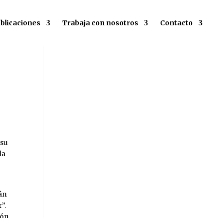
blicaciones
Trabaja con nosotros
Contacto
 su
la
tán
”.
ión,