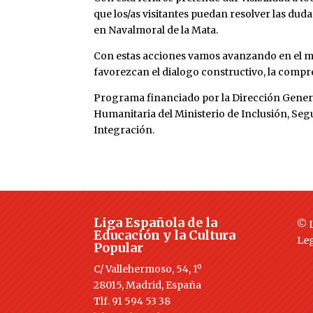
que los/as visitantes puedan resolver las dud
en Navalmoral de la Mata.
Con estas acciones vamos avanzando en el mu
favorezcan el dialogo constructivo, la compren
Programa financiado por la Dirección Gener
Humanitaria del Ministerio de Inclusión, Seg
Integración.
Liga Española de la
© L
Educación y la Cultura
Le
Popular
C/ Vallehermoso, 54, 1º
28015, Madrid, España
Tlf. 91 594 53 38