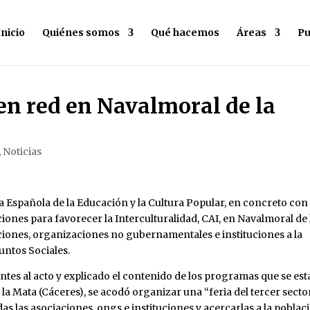
Inicio
Quiénes somos
Qué hacemos
Áreas
Pu
 en red en Navalmoral de la
,
Noticias
a Española de la Educación y la Cultura Popular, en concreto con
ones para favorecer la Interculturalidad, CAI, en Navalmoral de 
iaciones, organizaciones no gubernamentales e instituciones a la
untos Sociales.
entes al acto y explicado el contenido de los programas que se es
a Mata (Cáceres), se acodó organizar una “feria del tercer sector
das las asociaciones, ongs e instituciones y acercarlas a la poblac