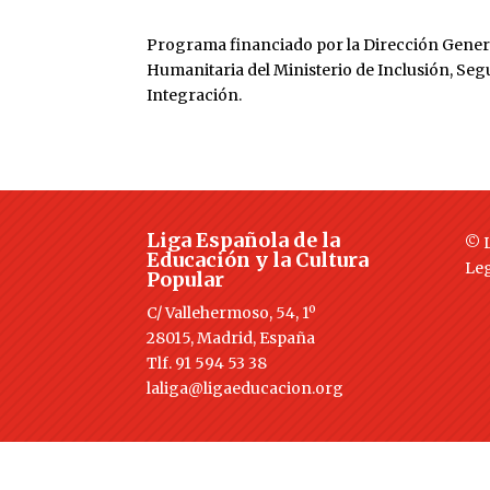
Programa financiado por la Dirección Gener
Humanitaria del Ministerio de Inclusión, Seg
Integración.
Liga Española de la
© L
Educación y la Cultura
Le
Popular
C/ Vallehermoso, 54, 1º
28015, Madrid, España
Tlf. 91 594 53 38
laliga@ligaeducacion.org