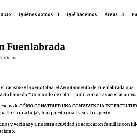
Inicio
Quiénes somos
Qué hacemos
Áreas
Pu
n Fuenlabrada
Noticias
 el racismo y la xenofobia, el Ayuntamiento de Fuenlabrada nos
n acto llamado “Un mundo de color” junto con otras asociaciones.
deseos de
CÓMO CONSTRUIR UNA CONVIVENCIA INTERCULTU
a flor o una hoja y han puesto una frase al respecto.
os y vecinas y a nuestra actividad se acercaron familias con hij
acismo.