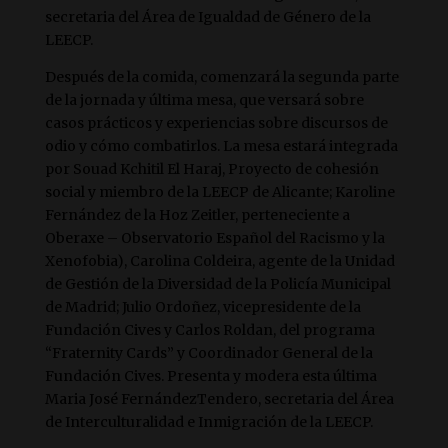
secretaria del Área de Igualdad de Género de la
LEECP.
Después de la comida, comenzará la segunda parte
de la jornada y última mesa, que versará sobre
casos prácticos y experiencias sobre discursos de
odio y cómo combatirlos. La mesa estará integrada
por Souad Kchitil El Haraj, Proyecto de cohesión
social y miembro de la LEECP de Alicante; Karoline
Fernández de la Hoz Zeitler, perteneciente a
Oberaxe – Observatorio Español del Racismo y la
Xenofobia), Carolina Coldeira, agente de la Unidad
de Gestión de la Diversidad de la Policía Municipal
de Madrid; Julio Ordoñez, vicepresidente de la
Fundación Cives y Carlos Roldan, del programa
“Fraternity Cards” y Coordinador General de la
Fundación Cives. Presenta y modera esta última
Maria José FernándezTendero, secretaria del Área
de Interculturalidad e Inmigración de la LEECP.