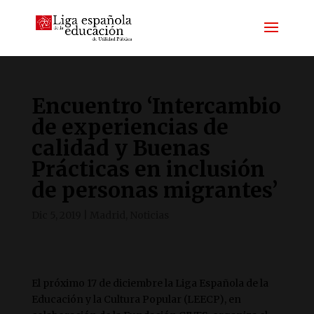
Encuentro ‘Intercambio
de experiencias de
calidad y Buenas
Prácticas en inclusión
de personas migrantes’
Dic 5, 2019
|
Madrid
,
Noticias
El próximo 17 de diciembre la Liga Española de la
Educación y la Cultura Popular (LEECP), en