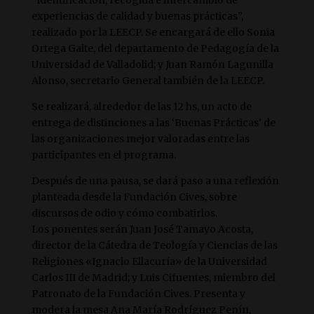
experiencias de calidad y buenas prácticas”,
realizado por la LEECP. Se encargará de ello Sonia
Ortega Gaite, del departamento de Pedagogía de la
Universidad de Valladolid; y Juan Ramón Lagunilla
Alonso, secretario General también de la LEECP.
Se realizará, alrededor de las 12 hs, un acto de
entrega de distinciones a las ‘Buenas Prácticas’ de
las organizaciones mejor valoradas entre las
participantes en el programa.
Después de una pausa, se dará paso a una reflexión
planteada desde la Fundación Cives, sobre
discursos de odio y cómo combatirlos.
Los ponentes serán Juan José Tamayo Acosta,
director de la Cátedra de Teología y Ciencias de las
Religiones «Ignacio Ellacuría» de la Universidad
Carlos III de Madrid; y Luis Cifuentes, miembro del
Patronato de la Fundación Cives. Presenta y
modera la mesa Ana María Rodríguez Penín,