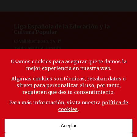
Liga Española de la Educación y la
Cultura Popular
C/ Vallehermoso, 54, 1º
28015, Madrid, España
Tlf. 91 594 53 38
laliga@ligaeducacion.org
© Liga Educación 2025 |
Aviso Legal
|
Política de
Privacidad
|
Política de Cookies
Síguenos
Suscríbete a nuestra newsletter