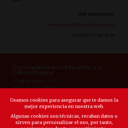
Más información:
comunicacion@ligaeducacion.org
91 298 65 55 Ext. 14/19.
Liga Española de la Educación y la
Cultura Popular
C/ Vallehermoso, 54, 1º
28015, Madrid, España
Tlf. 91 594 53 38
laliga@ligaeducacion.org
© Liga Educación 2025 |
Aviso Legal
|
Política de
Privacidad
|
Política de Cookies