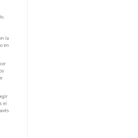
do.
on la
do en
bor
os
se
egir
s el
ravés