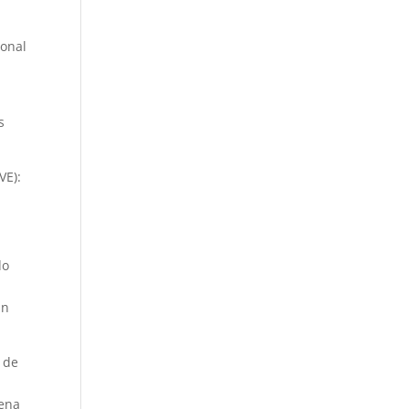
ional
s
VE):
do
un
 de
dena